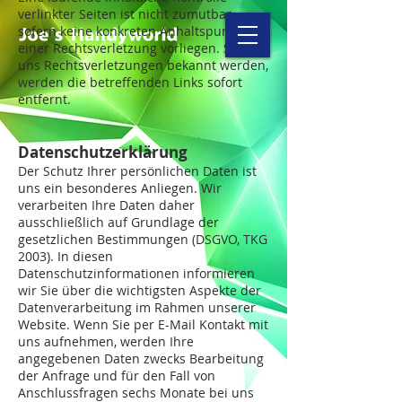
verlinkter Seiten ist nicht zumutbar,
sofern keine konkreten Anhaltspunkte
einer Rechtsverletzung vorliegen. Sollten
uns Rechtsverletzungen bekannt werden,
werden die betreffenden Links sofort
entfernt.
Datenschutzerklärung
Der Schutz Ihrer persönlichen Daten ist
uns ein besonderes Anliegen. Wir
verarbeiten Ihre Daten daher
ausschließlich auf Grundlage der
gesetzlichen Bestimmungen (DSGVO, TKG
2003). In diesen
Datenschutzinformationen informieren
wir Sie über die wichtigsten Aspekte der
Datenverarbeitung im Rahmen unserer
Website. Wenn Sie per E-Mail Kontakt mit
uns aufnehmen, werden Ihre
angegebenen Daten zwecks Bearbeitung
der Anfrage und für den Fall von
Anschlussfragen sechs Monate bei uns