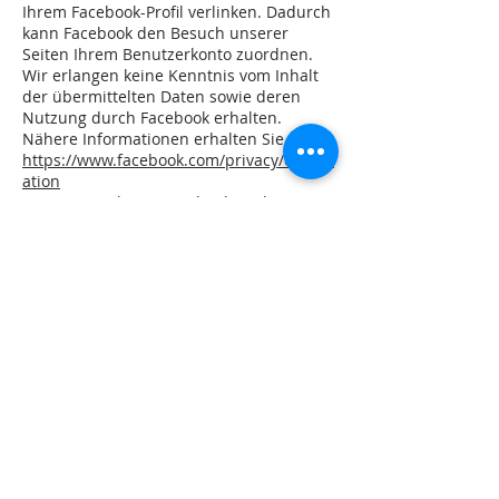
Ihrem Facebook-Profil verlinken. Dadurch
kann Facebook den Besuch unserer
Seiten Ihrem Benutzerkonto zuordnen.
Wir erlangen keine Kenntnis vom Inhalt
der übermittelten Daten sowie deren
Nutzung durch Facebook erhalten.
Nähere Informationen erhalten Sie unter:
https://www.facebook.com/privacy/explan
ation
Wenn Sie sich aus Facebook ausloggen,
können Sie verhindern, dass Facebook
Ihren Besuch auf unserer Website Ihrem
Nutzer-Konto zuordnen kann.
Ihre Rechte
Ihnen stehen grundsätzlich die Rechte
auf Auskunft, Berichtigung, Löschung,
Einschränkung, Datenübertragbarkeit,
Widerruf und Widerspruch zu. Wenn Sie
glauben, dass die Verarbeitung Ihrer
Daten gegen das Datenschutzrecht
verstößt oder Ihre